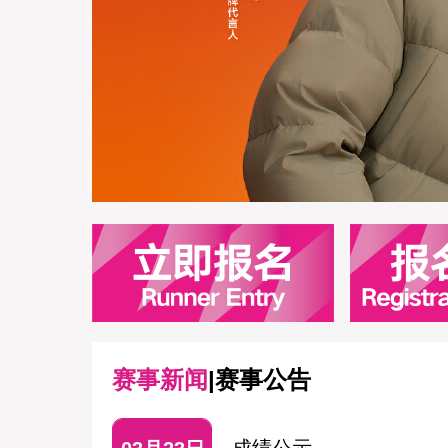
赛事新闻
|
赛事公告